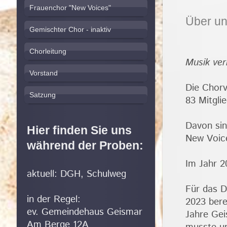
Frauenchor "New Voices"
Über u
Gemischter Chor - inaktiv
Chorleitung
Musik ver
Vorstand
Die Chorv
Satzung
83 Mitglie
Davon sin
Hier finden Sie uns
New Voic
während der Proben:
Im Jahr 2
aktuell: DGH, Schulweg
Für das D
in der Regel:
2023 bere
ev. Gemeindehaus Geismar
Jahre Gei
Am Berge 12A