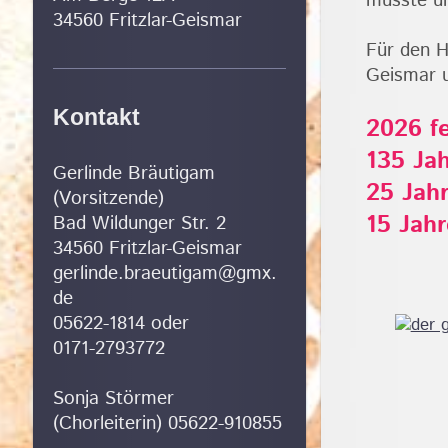
musste un
34560 Fritzlar-Geismar
Für den H
Geismar 
Kontakt
2026 fe
135 Ja
Gerlinde Bräutigam
25 Jah
(Vorsitzende)
15 Jah
Bad Wildunger Str. 2
34560 Fritzlar-Geismar
gerlinde.braeutigam@gmx.
de
05622-1814 oder
0171-2793772
Sonja Störmer
(Chorleiterin) 05622-910855