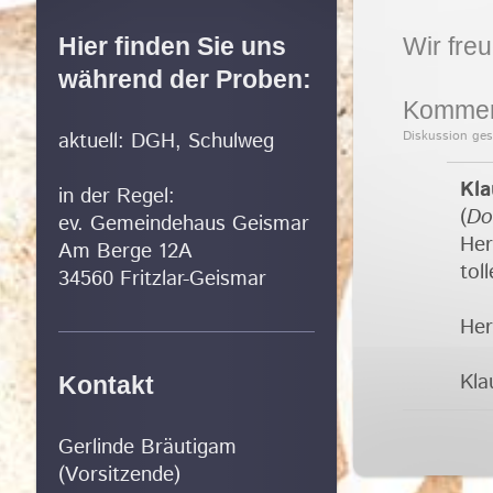
Hier finden Sie uns
Wir fre
während der Proben:
Kommen
aktuell: DGH, Schulweg
Diskussion ge
Kla
in der Regel:
(
Do
ev. Gemeindehaus Geismar
Her
Am Berge 12A
tol
34560 Fritzlar-Geismar
Her
Kla
Kontakt
Gerlinde Bräutigam
(Vorsitzende)